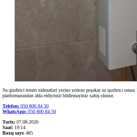
Su qizdirici temiri xidmətləri yerinə yetirən peşəkar su qızdırıcı ustas
platformasından əldə etdiyinizi bildirməyiniz xahiş olunur.
Telefon:
050 800 84 50
WhatsApp:
050 800 84 50
Tarix:
07.08.2026
Saat:
19:14
Baxış sayı:
485