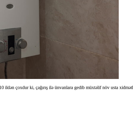
ı 10 ildən çoxdur ki, çağırış ilə ünvanlara gedib müxtəlif növ usta xidmə