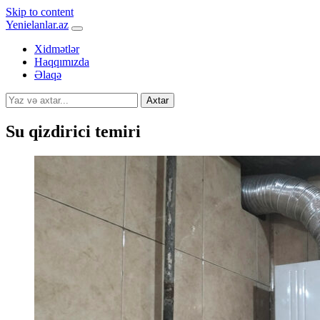
Skip to content
Yenielanlar.az
Xidmətlər
Haqqımızda
Əlaqə
Axtar
Su qizdirici temiri