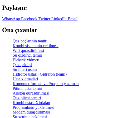
Paylaşın:
WhatsApp
Facebook
Twitter
LinkedIn
Email
Önə çıxanlar
Qaz peçlərinin təmiri
Kombi sisteminin cekilmesi
Wifi qurasdirilmasi
Su qizdirici temiri
Elektrik xidmeti
Qaz çəkilişi
Su filteri ustası
Hidrofor ustası (Gidrafon təmiri)
Usta xidmətləri
Komputer formatı və Proqram yazılması
Pitiminutka təmiri
Ariston qurasdirilmasi
Qaz plitesi temiri
Kombi ustası Xirdalan
Proqramlarin yuklenmesi
Modem quraşdırılması
Su xettinin cekilmesi