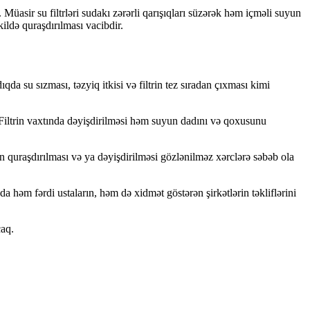
 Müasir su filtrləri sudakı zərərli qarışıqları süzərək həm içməli suyun
ildə quraşdırılması vacibdir.
qda su sızması, təzyiq itkisi və filtrin tez sıradan çıxması kimi
r. Filtrin vaxtında dəyişdirilməsi həm suyun dadını və qoxusunu
rin quraşdırılması və ya dəyişdirilməsi gözlənilməz xərclərə səbəb ola
a həm fərdi ustaların, həm də xidmət göstərən şirkətlərin təkliflərini
caq.