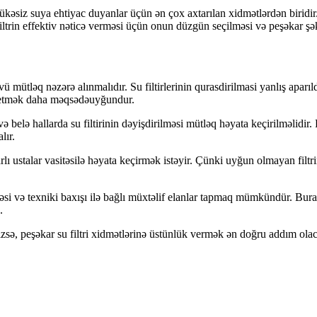
lükəsiz suya ehtiyac duyanlar üçün ən çox axtarılan xidmətlərdən biridir.
filtrin effektiv nəticə verməsi üçün onun düzgün seçilməsi və peşəkar şək
 mütləq nəzərə alınmalıdır. Su filtirlerinin qurasdirilmasi yanlış aparıldı
lə etmək daha məqsədəuyğundur.
 və belə hallarda su filtirinin dəyişdirilməsi mütləq həyata keçirilməlidi
lır.
arlı ustalar vasitəsilə həyata keçirmək istəyir. Çünki uyğun olmayan filt
lməsi və texniki baxışı ilə bağlı müxtəlif elanlar tapmaq mümkündür. Burad
.
izsə, peşəkar su filtri xidmətlərinə üstünlük vermək ən doğru addım ola