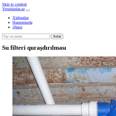
Skip to content
Yenielanlar.az
Xidmətlər
Haqqımızda
Əlaqə
Axtar
Su filteri quraşdırılması