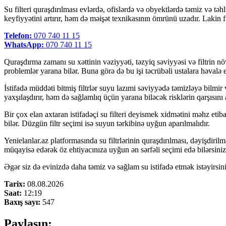
Su filteri quraşdırılması evlərdə, ofislərdə və obyektlərdə təmiz və təh
keyfiyyətini artırır, həm də məişət texnikasının ömrünü uzadır. Lakin 
Telefon:
070 740 11 15
WhatsApp:
070 740 11 15
Quraşdırma zamanı su xəttinin vəziyyəti, təzyiq səviyyəsi və filtrin növü
problemlər yarana bilər. Buna görə də bu işi təcrübəli ustalara həva
İstifadə müddəti bitmiş filtrlər suyu lazımi səviyyədə təmizləyə bilmir
yaxşılaşdırır, həm də sağlamlıq üçün yarana biləcək risklərin qarşısını a
Bir çox elan axtaran istifadəçi su filteri deyismek xidmətini məhz etib
bilər. Düzgün filtr seçimi isə suyun tərkibinə uyğun aparılmalıdır.
Yenielanlar.az platformasında su filtrlərinin quraşdırılması, dəyişdiri
müqayisə edərək öz ehtiyacınıza uyğun ən sərfəli seçimi edə bilərsiniz
Əgər siz də evinizdə daha təmiz və sağlam su istifadə etmək istəyirsin
Tarix:
08.08.2026
Saat:
12:19
Baxış sayı:
547
Paylaşın: