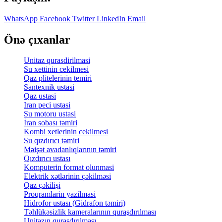
WhatsApp
Facebook
Twitter
LinkedIn
Email
Önə çıxanlar
Unitaz qurasdirilmasi
Su xettinin cekilmesi
Qaz plitelerinin temiri
Santexnik ustasi
Qaz ustasi
Iran peci ustasi
Su motoru ustasi
İran sobası təmiri
Kombi xetlerinin cekilmesi
Su qızdırıcı təmiri
Məişət avadanlıqlarının təmiri
Qızdırıcı ustası
Komputerin format olunmasi
Elektrik xətlərinin çəkilməsi
Qaz çəkilişi
Proqramlarin yazilmasi
Hidrofor ustası (Gidrafon təmiri)
Təhlükəsizlik kameralarının quraşdırılması
Unitazın quraşdırılması