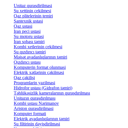
Unitaz qurasdirilmasi
Su xettinin cekilmesi
Qaz plitelerinin temiri
Santexnik ustasi
Qaz ustasi
Iran peci ustasi
Su motoru ustasi
İran sobası təmiri
Kombi xetlerinin cekilmesi
Su qızdırıcı təmiri
Məişət avadanlıqlarının təmiri
Qızdırıcı ustası
Komputerin format olunmasi
Elektrik xətlərinin çəkilməsi
Qaz çəkilişi
Proqramlarin yazilmasi
Hidrofor ustası (Gidrafon təmiri)
Təhlükəsizlik kameralarının quraşdırılması
Unitazın quraşdırılması
Kombi ustası Nərimanov
Ariston qurasdirilmasi
Komputer formati
Elektrik avadanlıqlarının təmiri
Su filtirinin dəyişdirilməsi