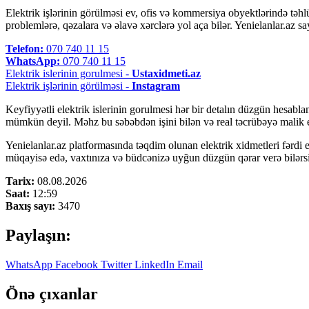
Elektrik işlərinin görülməsi ev, ofis və kommersiya obyektlərində təhlü
problemlərə, qəzalara və əlavə xərclərə yol aça bilər. Yenielanlar.az say
Telefon:
070 740 11 15
WhatsApp:
070 740 11 15
Elektrik islerinin gorulmesi -
Ustaxidmeti.az
Elektrik işlərinin görülməsi -
Instagram
Keyfiyyətli elektrik islerinin gorulmesi hər bir detalın düzgün hesab
mümkün deyil. Məhz bu səbəbdən işini bilən və real təcrübəyə malik el
Yenielanlar.az platformasında təqdim olunan elektrik xidmetleri fərdi
müqayisə edə, vaxtınıza və büdcənizə uyğun düzgün qərar verə bilərsini
Tarix:
08.08.2026
Saat:
12:59
Baxış sayı:
3470
Paylaşın:
WhatsApp
Facebook
Twitter
LinkedIn
Email
Önə çıxanlar