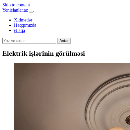
Skip to content
Yenielanlar.az
Xidmətlər
Haqqımızda
Əlaqə
Axtar
Elektrik işlərinin görülməsi