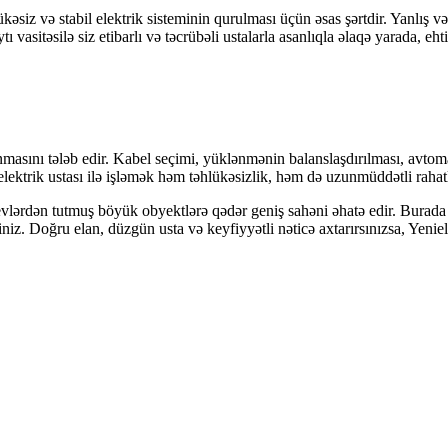
kəsiz və stabil elektrik sisteminin qurulması üçün əsas şərtdir. Yanlış və
tı vasitəsilə siz etibarlı və təcrübəli ustalarla asanlıqla əlaqə yarada, eh
lanmasını tələb edir. Kabel seçimi, yüklənmənin balanslaşdırılması, av
ektrik ustası ilə işləmək həm təhlükəsizlik, həm də uzunmüddətli rahat
 evlərdən tutmuş böyük obyektlərə qədər geniş sahəni əhatə edir. Burada
z. Doğru elan, düzgün usta və keyfiyyətli nəticə axtarırsınızsa, Yeniel