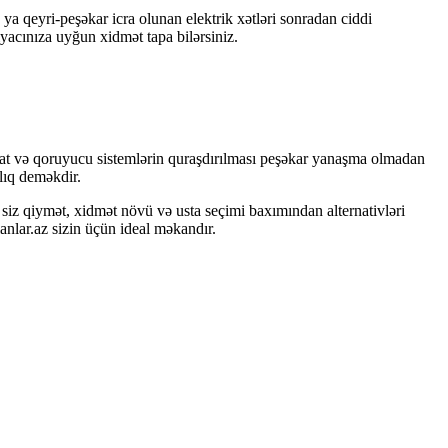
 ya qeyri-peşəkar icra olunan elektrik xətləri sonradan ciddi
tiyacınıza uyğun xidmət tapa bilərsiniz.
tomat və qoruyucu sistemlərin quraşdırılması peşəkar yanaşma olmadan
lıq deməkdir.
 siz qiymət, xidmət növü və usta seçimi baxımından alternativləri
anlar.az sizin üçün ideal məkandır.