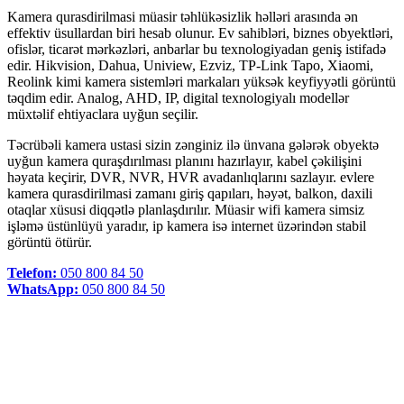
Kamera qurasdirilmasi müasir təhlükəsizlik həlləri arasında ən
effektiv üsullardan biri hesab olunur. Ev sahibləri, biznes obyektləri,
ofislər, ticarət mərkəzləri, anbarlar bu texnologiyadan geniş istifadə
edir. Hikvision, Dahua, Uniview, Ezviz, TP-Link Tapo, Xiaomi,
Reolink kimi kamera sistemləri markaları yüksək keyfiyyətli görüntü
təqdim edir. Analog, AHD, IP, digital texnologiyalı modellər
müxtəlif ehtiyaclara uyğun seçilir.
Təcrübəli kamera ustasi sizin zənginiz ilə ünvana gələrək obyektə
uyğun kamera quraşdırılması planını hazırlayır, kabel çəkilişini
həyata keçirir, DVR, NVR, HVR avadanlıqlarını sazlayır. evlere
kamera qurasdirilmasi zamanı giriş qapıları, həyət, balkon, daxili
otaqlar xüsusi diqqətlə planlaşdırılır. Müasir wifi kamera simsiz
işləmə üstünlüyü yaradır, ip kamera isə internet üzərindən stabil
görüntü ötürür.
Telefon:
050 800 84 50
WhatsApp:
050 800 84 50