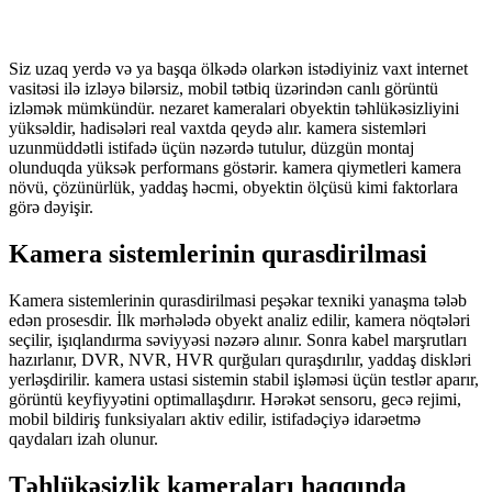
Siz uzaq yerdə və ya başqa ölkədə olarkən istədiyiniz vaxt internet
vasitəsi ilə izləyə bilərsiz, mobil tətbiq üzərindən canlı görüntü
izləmək mümkündür. nezaret kameralari obyektin təhlükəsizliyini
yüksəldir, hadisələri real vaxtda qeydə alır. kamera sistemləri
uzunmüddətli istifadə üçün nəzərdə tutulur, düzgün montaj
olunduqda yüksək performans göstərir. kamera qiymetleri kamera
növü, çözünürlük, yaddaş həcmi, obyektin ölçüsü kimi faktorlara
görə dəyişir.
Kamera sistemlerinin qurasdirilmasi
Kamera sistemlerinin qurasdirilmasi peşəkar texniki yanaşma tələb
edən prosesdir. İlk mərhələdə obyekt analiz edilir, kamera nöqtələri
seçilir, işıqlandırma səviyyəsi nəzərə alınır. Sonra kabel marşrutları
hazırlanır, DVR, NVR, HVR qurğuları quraşdırılır, yaddaş diskləri
yerləşdirilir. kamera ustasi sistemin stabil işləməsi üçün testlər aparır,
görüntü keyfiyyətini optimallaşdırır. Hərəkət sensoru, gecə rejimi,
mobil bildiriş funksiyaları aktiv edilir, istifadəçiyə idarəetmə
qaydaları izah olunur.
Təhlükəsizlik kameraları haqqında