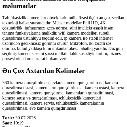
məlumatlar
Təhlükəsizlik kameraları obyektlərin mühafizəsi üçün ən çox seçilən
texnoloji həllər sırasındadır. Müasir modellər Full HD, 4K
çözünürlük, infraqırmızı gecə görmə, süni intellekt əsaslı insan
tanıma funksiyalarına malikdir. wifi kamera modelləri sürətli
quraşdırma üstünlüyü təqdim edir, ip kamera isə stabil internet
üzərindən gecikməsiz görüntü ötürür. Mikrofon, iki tərəfli səs
ötürmə, bulud yaddaşı kimi imkanlar əlavə rahatlıq yaradır. Düzgün
seçilmiş kamera sistemi şəxsi mülkün təhlükəsizliyini artırır, biznes
proseslərinə tam nəzarət imkanı verir.
Ən Çox Axtarılan Kəlimələr
360 kamera quraşdırılması, evlərə kamera quraşdırılması, kamera
qurasdirma ustasi, kameraların quraşdırılması, kamera ustasi, kamera
qurasdirilmasi, kamera quraşdırma, kameralarin qurasdirilmasi,
kamera satışı və quraşdırılması, tehlukesizlik kameralari
qurasdirilmasi, kamera servis, təhlükəsizlik kameralarının
quraşdırılması, evə kamera quraşdırılması
Tarix:
30.07.2026
Saat:
10:19