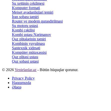
Su xettinin cekilmesi
Komputer formati
Meiset avadanliqlari temiri
İran sobası təmiri
Router ve modem qurasdirilmasi
Su motoru ustasi
Kombi çəkilişi
Kombi ustası Nərimanov
Qaz plitələrinin təmiri
Kombinin yuyulması
Santexnik xidməti
Kompüter mütəxəssisi
Qaz plitəsi ustası
Qaz sobasi ustasi
© 2026
Yenielanlar.az
- Bütün hüquqlar qorunur.
Privacy Policy
Haqqımızda
Əlaqə