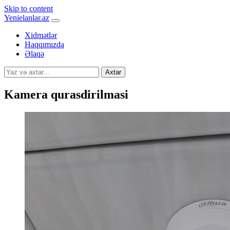
Skip to content
Yenielanlar.az
Xidmətlər
Haqqımızda
Əlaqə
Axtar
Kamera qurasdirilmasi