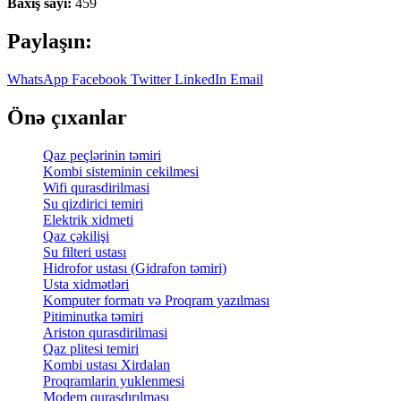
Baxış sayı:
459
Paylaşın:
WhatsApp
Facebook
Twitter
LinkedIn
Email
Önə çıxanlar
Qaz peçlərinin təmiri
Kombi sisteminin cekilmesi
Wifi qurasdirilmasi
Su qizdirici temiri
Elektrik xidmeti
Qaz çəkilişi
Su filteri ustası
Hidrofor ustası (Gidrafon təmiri)
Usta xidmətləri
Komputer formatı və Proqram yazılması
Pitiminutka təmiri
Ariston qurasdirilmasi
Qaz plitesi temiri
Kombi ustası Xirdalan
Proqramlarin yuklenmesi
Modem quraşdırılması