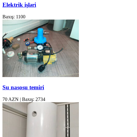
Elektrik işləri
Baxış: 1100
Su nasosu temiri
70 AZN
|
Baxış: 2734