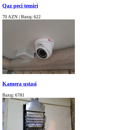
Qaz peci temiri
70 AZN
|
Baxış: 622
Kamera ustasi
Baxış: 6781