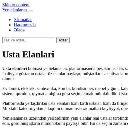
Skip to content
Yenielanlar.az
Xidmətlər
Haqqımızda
Əlaqə
Axtar
Usta Elanlari
Usta elanlari
bölməsi yenielanlar.az platformasında peşəkar ustalar, sər
fəaliyyət göstərən ustalar öz elanlar paylaşır, müştərilər isə ehtiyacları
olunur.
Ev təmiri, elektrik, santexnika, kombi, kondisioner, mebel yığımı, kafe
sistemi qurulub, qiymət aralığına görə seçim etmək mümkündür. Usta qi
Platformada yerləşdirilən usta elanları həm fərdi ustalar, həm də briqad
Müxtəlif kateqoriyalarda təqdim olunan usta xidmətləri keyfiyyət, oper
Yenielanlar.az üzərindən yerləşdirilən yeni elanlar real ustalar tərəfind
edir, görülmüş işlərin nümunələrini paylaşa bilir. Bu da seçim zaman