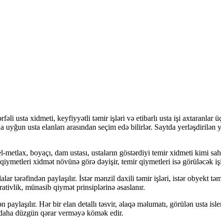
fəli usta xidmeti, keyfiyyətli təmir işləri və etibarlı usta işi axtaranla
na uyğun usta elanları arasından seçim edə bilirlər. Saytda yerləşdirilən y
l-metlax, boyaçı, dam ustası, ustaların göstərdiyi temir xidmeti kimi sah
ymetleri xidmət növünə görə dəyişir, temir qiymetleri isə görüləcək işi
alar tərəfindən paylaşılır. İstər mənzil daxili təmir işləri, istər obyekt
ativlik, münasib qiymət prinsiplərinə əsaslanır.
ən paylaşılır. Hər bir elan detallı təsvir, əlaqə məlumatı, görülən usta is
ı daha düzgün qərar verməyə kömək edir.