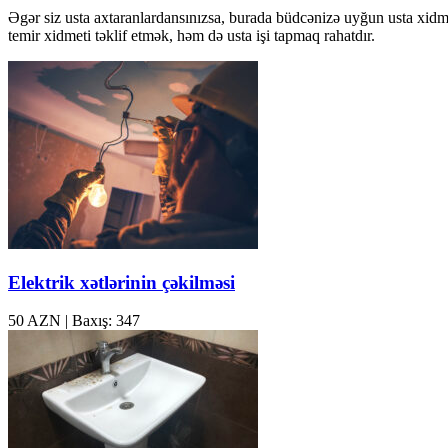
Əgər siz usta axtaranlardansınızsa, burada büdcənizə uyğun usta xidmet
temir xidmeti təklif etmək, həm də usta işi tapmaq rahatdır.
Elektrik xətlərinin çəkilməsi
50 AZN
|
Baxış: 347