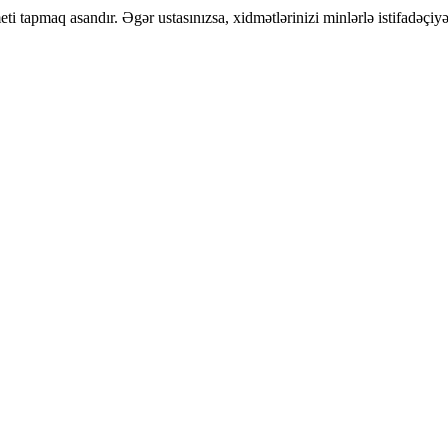
i tapmaq asandır. Əgər ustasınızsa, xidmətlərinizi minlərlə istifadəçiy