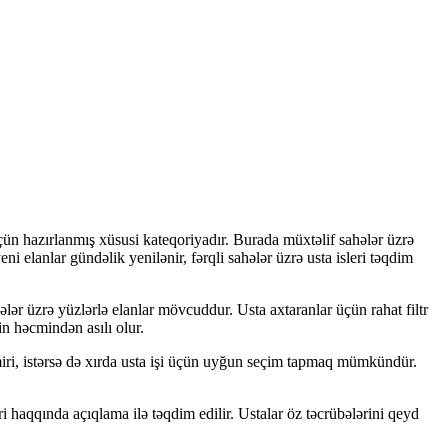
r üçün hazırlanmış xüsusi kateqoriyadır. Burada müxtəlif sahələr üzrə
eni elanlar gündəlik yenilənir, fərqli sahələr üzrə usta isleri təqdim
ələr üzrə yüzlərlə elanlar mövcuddur. Usta axtaranlar üçün rahat filtr
n həcmindən asılı olur.
 təmiri, istərsə də xırda usta işi üçün uyğun seçim tapmaq mümkündür.
leri haqqında açıqlama ilə təqdim edilir. Ustalar öz təcrübələrini qeyd