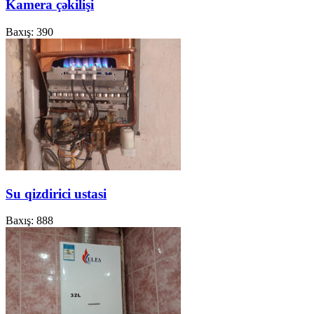
Kamera çəkilişi
Baxış: 390
Su qizdirici ustasi
Baxış: 888