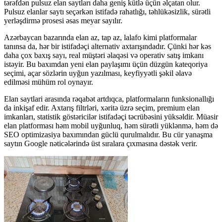
tərəfdən pulsuz elan saytları daha geniş kütlə üçün əlçatan olur.
Pulsuz elanlar saytı seçərkən istifadə rahatlığı, təhlükəsizlik, sürətli
yerləşdirmə prosesi əsas meyar sayılır.
Azərbaycan bazarında elan az, tap az, lalafo kimi platformalar
tanınsa da, hər bir istifadəçi alternativ axtarışındadır. Çünki hər kəs
daha çox baxış sayı, real müştəri əlaqəsi və operativ satış imkanı
istəyir. Bu baxımdan yeni elan paylaşımı üçün düzgün kateqoriya
seçimi, açar sözlərin uyğun yazılması, keyfiyyətli şəkil əlavə
edilməsi mühüm rol oynayır.
Elan saytlari arasında rəqabət artdıqca, platformaların funksionallığı
da inkişaf edir. Axtarış filtrləri, xəritə üzrə seçim, premium elan
imkanları, statistik göstəricilər istifadəçi təcrübəsini yüksəldir. Müasir
elan platforması həm mobil uyğunluq, həm sürətli yüklənmə, həm də
SEO optimizasiya baxımından güclü qurulmalıdır. Bu cür yanaşma
saytın Google nəticələrində üst sıralara çıxmasına dəstək verir.