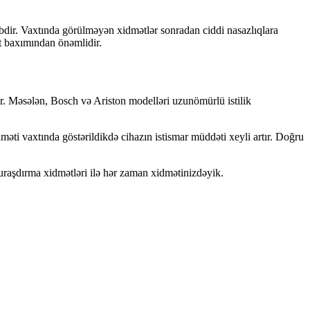
ibdir. Vaxtında görülməyən xidmətlər sonradan ciddi nasazlıqlara
ət baxımından önəmlidir.
ıdır. Məsələn, Bosch və Ariston modelləri uzunömürlü istilik
xidməti vaxtında göstərildikdə cihazın istismar müddəti xeyli artır. Doğru
ə quraşdırma xidmətləri ilə hər zaman xidmətinizdəyik.