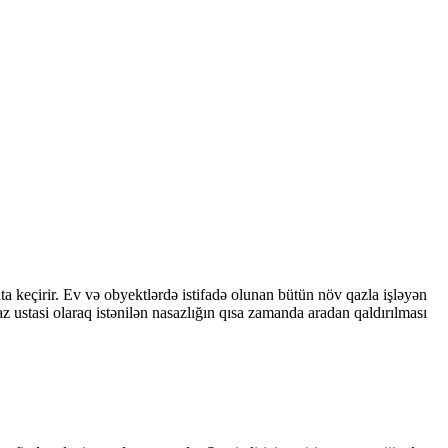
ta keçirir. Ev və obyektlərdə istifadə olunan bütün növ qazla işləyən
qaz ustasi olaraq istənilən nasazlığın qısa zamanda aradan qaldırılması