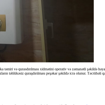
nka təmiri və qurasdırılması xidmətini operativ və zəmanətli şəkildə həya
hazların təhlükəsiz quraşdırılması peşəkar şəkildə icra olunur. Təcrübəli 