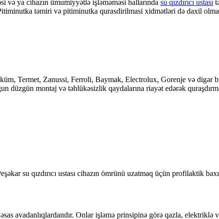
əsi və ya cihazın ümumiyyətlə işləməməsi hallarında
su qızdırıcı ustası
t
. Pitiminutka təmiri və pitiminutka qurasdirilmasi xidmətləri də daxil ol
m, Termet, Zanussi, Ferroli, Baymak, Electrolux, Gorenje və digər bren
uyğun düzgün montaj və təhlükəsizlik qaydalarına riayət edərək quraşdırma
 Peşəkar su qızdırıcı ustası cihazın ömrünü uzatmaq üçün profilaktik baxı
n əsas avadanlıqlardandır. Onlar işləmə prinsipinə görə qazla, elektriklə 