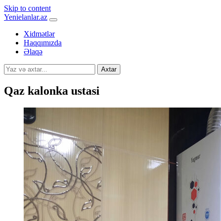
Skip to content
Yenielanlar.az
Xidmətlər
Haqqımızda
Əlaqə
Axtar
Qaz kalonka ustasi