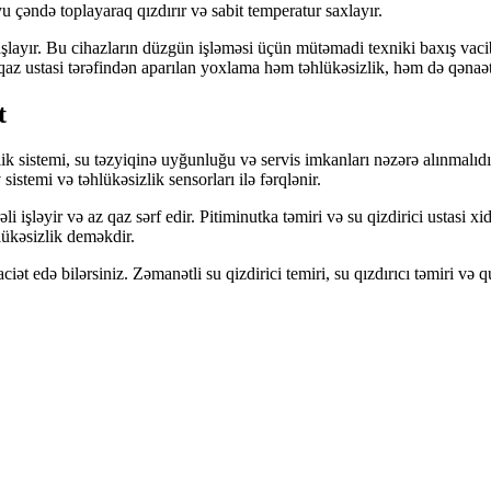
yu çəndə toplayaraq qızdırır və sabit temperatur saxlayır.
başlayır. Bu cihazların düzgün işləməsi üçün mütəmadi texniki baxış vac
r qaz ustasi tərəfindən aparılan yoxlama həm təhlükəsizlik, həm də qəna
t
sizlik sistemi, su təzyiqinə uyğunluğu və servis imkanları nəzərə alınmal
sistemi və təhlükəsizlik sensorları ilə fərqlənir.
li işləyir və az qaz sərf edir. Pitiminutka təmiri və su qizdirici ustasi 
lükəsizlik deməkdir.
ciət edə bilərsiniz. Zəmanətli su qizdirici temiri, su qızdırıcı təmiri v