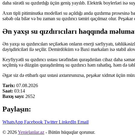
daha sürətli su qızdırdığı üçün geniş yayılıb. Elektrik boylerləri isə su
Axın tipli pitiminutka modelləri su açıldığı anda qızdırma prosesinə 
səbəb ola bilər və bu zaman su qızdırıcı təmiri qaçılmaz olur. Peşəka
Ən yaxşı su qızdırıcıları haqqında məluma
Ən yaxşı su qızdırıcıları seçilərkən onların enerji sərfiyyatı, təhlükə
dəyişdiriciləri ilə seçilir. Demirdöküm və Baxi markaları isə stabil alov 
Keyfiyyətli su qızdırıcı ustası tərəfindən quraşdırılan cihaz daha səmərə
seçilmiş və düzgün quraşdırılmış su qızdırıcı həm rahatlıq, həm də təh
Əgər siz də etibarlı qaz ustasi axtarırsınızsa, peşəkar xidmət üçün müra
Tarix:
07.08.2026
Saat:
03:14
Baxış sayı:
2652
Paylaşın:
WhatsApp
Facebook
Twitter
LinkedIn
Email
© 2026
Yenielanlar.az
- Bütün hüquqlar qorunur.