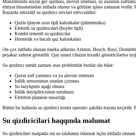
Mənzilinizdə suyun gec qızması, alovun sönməsi, su axınının zəifləm
ehtiyat hissələrindən istifadə olunur və görülən işlərə zəmanət verilir
Bazarda müxtəlif su qızdırıcı növləri mövcuddur:
Qazla işləyən axın tipli kalonkalar (pitiminutka)
Elektrik su qızdırıcıları (boyler tipli)
Kombi sistemli su qızdırıcılar
Hermetik və bacalı qaz kalonkaları
Ən çox istifadə olunan marka adlarına Ariston, Bosch, Baxi, Demirdökü
peşəkar xidmət göstərilir. Qaz ustasi cihazın texniki göstəricilərinə 
Su qızdırıcı təmiri zamanı əsas problemlər bunlar ola bilər:
Qazın zəif yanması və ya alovun sönməsi
İstilik sensorunun sıradan çıxması
Su təzyiqinin aşağı olması
İstilik dəyişdiricisinin tutulması
Elektron platanın nasazlığı
Bütün bu hallarda su qizdirici temiri operativ şəkildə həyata keçirilir.
Su qizdiricilari haqqında məlumat
Su qizdiricilari məişətdə isti su tələbatını ödəmək üçün istifadə oluna