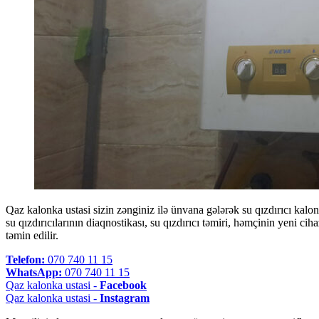
Qaz kalonka ustasi sizin zənginiz ilə ünvana gələrək su qızdırıcı kalo
su qızdırıcılarının diaqnostikası, su qızdırıcı təmiri, həmçinin yeni ci
təmin edilir.
Telefon:
070 740 11 15
WhatsApp:
070 740 11 15
Qaz kalonka ustasi -
Facebook
Qaz kalonka ustasi -
Instagram