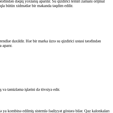
ərəfindən dəqiq yoxlanış aparılır. Su qizdirici temiri zamanı orijinal
maqla bütün xidmətlər bir məkanda təqdim edilir.
dlər daxildir. Hər bir marka üzrə su qizdirici ustasi tərəfindən
 aparır.
ş və təmizləmə işlərini də tövsiyə edir.
və ya kombinə edilmiş sistemlə fəaliyyət göstərə bilər. Qaz kalonkaları